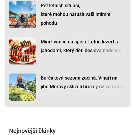
Pět letních situací,
které mohou narušit vaši intimní
pohodu
Mini lívance na špejli: Letní dezert s
jahodami, který děti doslova nadchne
Burčáková sezona začíná. Vinaři na
jihu Moravy sklízeli hrozny už za svítání
Nejnovější články