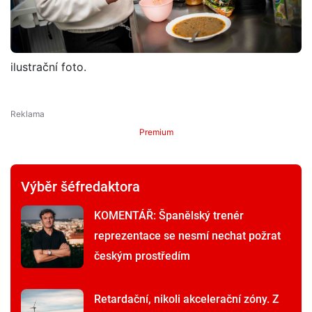
ilustrační foto.
Premium
Výběr šéfredaktora
KOMENTÁŘ: Španělský trenér
reprezentace se nesmí nechat požrat
českým prostředím
Retardační, nikoli akcelerační zóny. Z