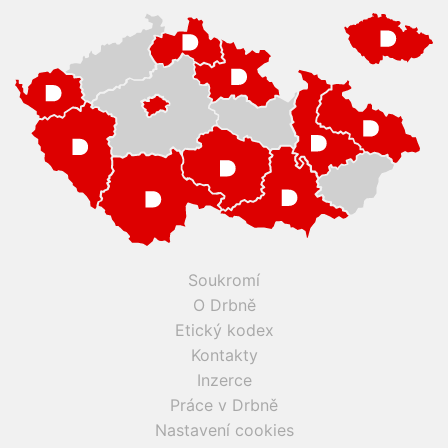
Soukromí
O Drbně
Etický kodex
Kontakty
Inzerce
Práce v Drbně
Nastavení cookies